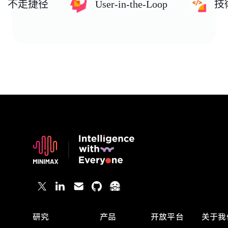
不走捷径
User-in-the-Loop
技
研究
产品
开放平台
关于我